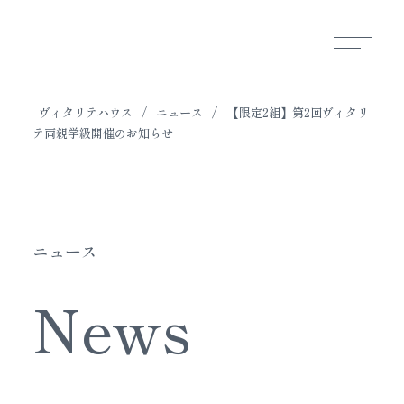
ヴィタリテハウス
/
ニュース
/
【限定2組】第2回ヴィタリ
テ両親学級開催のお知らせ
ニュース
News