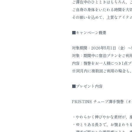
ご滞在中のひとときはもちろん、
ご自身の身体をいたわる時間を大
その願いを込めて、上質なアイテ
■キャンペーン概要
対象期間：2026年5月1日（金）〜
対象：期間中に宿泊プランをご利用
内容：腹巻をお一人様につき1点プ
※同月内に複数回ご利用の場合も
■プレゼント内容
PRISTINE チューブ薄手腹巻
・やわらかく伸びやかな素材が、
・ゆとりある長さで、お腹まわり